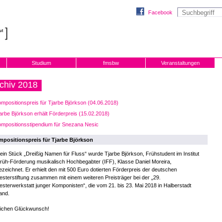
Facebook
Studium
fmsbw
Veranstaltungen
chiv 2018
mpositionspreis für Tjarbe Björkson (04.06.2018)
arbe Björkson erhält Förderpreis (15.02.2018)
mpositionsstipendium für Snezana Nesic
positionspreis für Tjarbe Björkson
ein Stück „Dreißig Namen für Fluss“ wurde Tjarbe Björkson, Frühstudent im Institut
rüh-Förderung musikalisch Hochbegabter (IFF), Klasse Daniel Moreira,
zeichnet. Er erhielt den mit 500 Euro dotierten Förderpreis der deutschen
sterstiftung zusammen mit einem weiteren Preisträger bei der „29.
sterwerkstatt junger Komponisten“, die vom 21. bis 23. Mai 2018 in Halberstadt
fand.
lichen Glückwunsch!