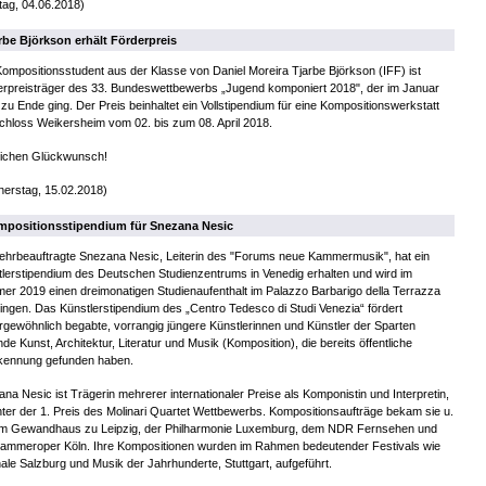
ag, 04.06.2018)
rbe Björkson erhält Förderpreis
ompositionsstudent aus der Klasse von Daniel Moreira Tjarbe Björkson (IFF) ist
rpreisträger des 33. Bundeswettbewerbs „Jugend komponiert 2018", der im Januar
zu Ende ging. Der Preis beinhaltet ein Vollstipendium für eine Kompositionswerkstatt
chloss Weikersheim vom 02. bis zum 08. April 2018.
lichen Glückwunsch!
nerstag, 15.02.2018)
positionsstipendium für Snezana Nesic
ehrbeauftragte Snezana Nesic, Leiterin des "Forums neue Kammermusik", hat ein
lerstipendium des Deutschen Studienzentrums in Venedig erhalten und wird im
r 2019 einen dreimonatigen Studienaufenthalt im Palazzo Barbarigo della Terrazza
ingen. Das Künstlerstipendium des „Centro Tedesco di Studi Venezia“ fördert
gewöhnlich begabte, vorrangig jüngere Künstlerinnen und Künstler der Sparten
nde Kunst, Architektur, Literatur und Musik (Komposition), die bereits öffentliche
kennung gefunden haben.
na Nesic ist Trägerin mehrerer internationaler Preise als Komponistin und Interpretin,
ter der 1. Preis des Molinari Quartet Wettbewerbs. Kompositionsaufträge bekam sie u.
om Gewandhaus zu Leipzig, der Philharmonie Luxemburg, dem NDR Fernsehen und
Kammeroper Köln. Ihre Kompositionen wurden im Rahmen bedeutender Festivals wie
ale Salzburg und Musik der Jahrhunderte, Stuttgart, aufgeführt.