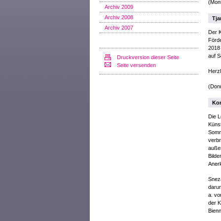
(Mont
Archiv 2009
Archiv 2008
Tja
Archiv 2007
Der K
Förde
2018 
auf S
Druckversion dieser Seite
Seite versenden
Herz
(Don
Kom
Die L
Künst
Somme
verbr
außer
Bilde
Aner
Sneza
darun
a. v
der 
Bienn