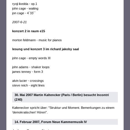
ryoji ikedda - op.1
john cage - waiting
jon cage - 4´33´´
2007-6-21
konzert 2 in raum e15
morton feldmann - music for pianos
lesung und konzert 3 im richard jakoby saal
john cage - empty words III
john adams - shaker loops
james tenney - form 3
alvin lucier - crossings
steve reich - eight lines
30. Mai 2007 Martin Kaltencker (Paris / Berlin) besucht Incontri
(Z40)
Kaltenecker spricht über: "Struktur und Moment. Bemerkungen zu einem
'demokratischen' Hören".
14. Februar 2007, Forum Neue Kammermusik IV