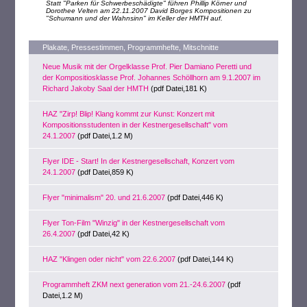
Statt "Parken für Schwerbeschädigte" führen Phillip Körner und
Dorothee Velten am 22.11.2007 David Borges Kompositionen zu
"Schumann und der Wahnsinn" im Keller der HMTH auf.
Plakate, Pressestimmen, Programmhefte, Mitschnitte
Neue Musik mit der Orgelklasse Prof. Pier Damiano Peretti und
der Kompositiosklasse Prof. Johannes Schöllhorn am 9.1.2007 im
Richard Jakoby Saal der HMTH
(pdf Datei,181 K)
HAZ "Zirp! Blip! Klang kommt zur Kunst: Konzert mit
Kompositionsstudenten in der Kestnergesellschaft" vom
24.1.2007
(pdf Datei,1.2 M)
Flyer IDE - Start! In der Kestnergesellschaft, Konzert vom
24.1.2007
(pdf Datei,859 K)
Flyer "minimalism" 20. und 21.6.2007
(pdf Datei,446 K)
Flyer Ton-Film "Winzig" in der Kestnergesellschaft vom
26.4.2007
(pdf Datei,42 K)
HAZ "Klingen oder nicht" vom 22.6.2007
(pdf Datei,144 K)
Programmheft ZKM next generation vom 21.-24.6.2007
(pdf
Datei,1.2 M)