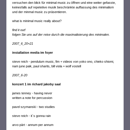
versuchen den blick für minimal music zu öffnen und eine weiter gefasste,
keinesfalls auf repetetive musik beschränkte auffassung des minimalism
und der minmal music zu präsentieren.
what is minimal music really about?
find it out!
folgen Sie uns auf der reise durch die maximalisierung des minimalen.
2007_6_20+21
installation media im foyer
steve reich - pendulum music, fim + videos von yoko ono, chieko shiomi,
nam june paik, paul sharits, bill viola + wolf vostell
2007_6-20
konzert 1 im richard jakoby saal
james tenney - having never
written a note for percussion
pavel szymanski - two studies
steve reich - it´s gonna rain
arvo pärt - annum per annum