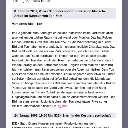
Leitung: Snezana Nesic
8. Feburar 2007, Volker Schreiner spricht über seine filmische
Arbeit im Rahmen von Ton-Film
Verhältnis Bild - Ton
Im Gegensatz zum Band gibt es bei der Installation keine Vorführsituation,
also keinen bestuhlten Raum mit Leinwand oder Monitor. Das hat Folgen
für das Verhältnis von Bild und Ton bzw. für die Wahrnehmung der Bilder.
Bild und Ton haben eine grundsätzlich unterschiedliche Charakteristik. Das
Bild bleibt stets fest an seinem Platz, eben dort, wo ich es sehe. Selbst
wenn es den Raum durchläuft, ist immer nur dort, wo es sich gerade
befindet. Der Ton aber erfüllt den Raum, er geht um die Ecke, durchdringt
Wände, drängt an den Betrachter heran. Folglich kann man sich dem Bild
leicht entziehen, man kann wegsehen oder die Augen schließen. Dem Ton
aber kann man sich kaum entziehen, kaum weghören oder etwa die Ohren
schließen. Schon gar nicht bei tiefen Baßschwingungen, die Materie zum
Vibrieren bringen können. Das Bild, das vom Band kommt, also das Bild als
'Konserve', bleibt stets ein Abbild von etwas. Der Ton, der vom Band
kommt, also der Ton als 'Abbild', ist dagegen ununterscheidbar vom
Originalgeräusch und bleibt damit auch als Abbild vermeintlich wirklich. Das
Bild hat stets etwas Illusionistisches, der Ton stets etwas Physisches.
Weitere Informationen finden Sie
hier
.
24. Januar 2007, 19:30 Uhr IDE - Start! In der Kestnergesellschaft
IDE - Start! Erstes Konzert mit neuen Produktionen aus dem