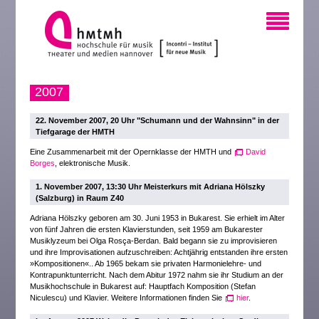
2007
22. November 2007, 20 Uhr "Schumann und der Wahnsinn" in der
Tiefgarage der HMTH
Eine Zusammenarbeit mit der Opernklasse der HMTH und
David
Borges
, elektronische Musik.
1. November 2007, 13:30 Uhr Meisterkurs mit Adriana Hölszky
(Salzburg) in Raum Z40
Adriana Hölszky geboren am 30. Juni 1953 in Bukarest. Sie erhielt im Alter
von fünf Jahren die ersten Klavierstunden, seit 1959 am Bukarester
Musiklyzeum bei Olga Rosça-Berdan. Bald begann sie zu improvisieren
und ihre Improvisationen aufzuschreiben: Achtjährig entstanden ihre ersten
»Kompositionen«.. Ab 1965 bekam sie privaten Harmonielehre- und
Kontrapunktunterricht. Nach dem Abitur 1972 nahm sie ihr Studium an der
Musikhochschule in Bukarest auf: Hauptfach Komposition (Stefan
Niculescu) und Klavier. Weitere Informationen finden Sie
hier
.