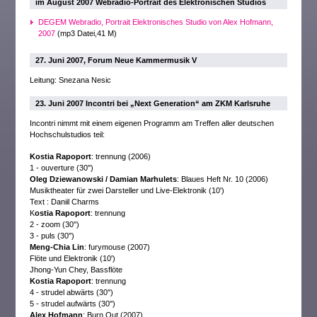
im August 2007 Webradio-Portrait des Elektronischen Studios
DEGEM Webradio, Portrait Elektronisches Studio von Alex Hofmann,
2007
(mp3 Datei,41 M)
27. Juni 2007, Forum Neue Kammermusik V
Leitung: Snezana Nesic
23. Juni 2007 Incontri bei „Next Generation“ am ZKM Karlsruhe
Incontri nimmt mit einem eigenen Programm am Treffen aller deutschen
Hochschulstudios teil:
Kostia Rapoport
: trennung (2006)
1 - ouverture (30'')
Oleg Dziewanowski / Damian Marhulets
: Blaues Heft Nr. 10 (2006)
Musiktheater für zwei Darsteller und Live-Elektronik (10')
Text : Daniil Charms
K
ostia Rapoport
: trennung
2 - zoom (30'')
3 - puls (30'')
Meng-Chia Lin
: furymouse (2007)
Flöte und Elektronik (10')
Jhong-Yun Chey, Bassflöte
Kostia Rapoport
: trennung
4 - strudel abwärts (30'')
5 - strudel aufwärts (30'')
Alex Hofmann
: Burn Out (2007)