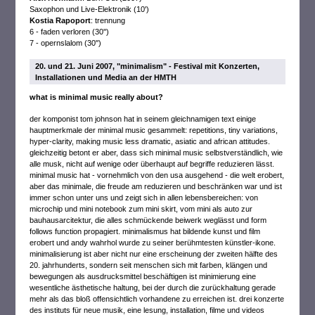
Saxophon und Live-Elektronik (10')
Kostia Rapoport
: trennung
6 - faden verloren (30'')
7 - opernslalom (30'')
20. und 21. Juni 2007, "minimalism" - Festival mit Konzerten,
Installationen und Media an der HMTH
what is minimal music really about?
der komponist tom johnson hat in seinem gleichnamigen text einige
hauptmerkmale der minimal music gesammelt: repetitions, tiny variations,
hyper-clarity, making music less dramatic, asiatic and african attitudes.
gleichzeitig betont er aber, dass sich minimal music selbstverständlich, wie
alle musk, nicht auf wenige oder überhaupt auf begriffe reduzieren lässt.
minimal music hat - vornehmlich von den usa ausgehend - die welt erobert,
aber das minimale, die freude am reduzieren und beschränken war und ist
immer schon unter uns und zeigt sich in allen lebensbereichen: von
microchip und mini notebook zum mini skirt, vom mini als auto zur
bauhausarcitektur, die alles schmückende beiwerk weglässt und form
follows function propagiert. minimalismus hat bildende kunst und film
erobert und andy wahrhol wurde zu seiner berühmtesten künstler-ikone.
minimalisierung ist aber nicht nur eine erscheinung der zweiten hälfte des
20. jahrhunderts, sondern seit menschen sich mit farben, klängen und
bewegungen als ausdrucksmittel beschäftigen ist minimierung eine
wesentliche ästhetische haltung, bei der durch die zurückhaltung gerade
mehr als das bloß offensichtlich vorhandene zu erreichen ist. drei konzerte
des instituts für neue musik, eine lesung, installation, filme und videos