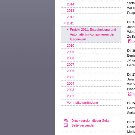
Stef
2014
Wo e
2013
Frage
2012
Di. 3
2011
Joac
Projekt 2011: Entscheidung und
Wie p
Automatik im Komponieren der
Zu Ka
Gegenwart
p
2010
Di. 1
2009
Benja
2008
„Phö
2007
Gera
2006
Di. 1
2005
Julia
2004
Wie v
Einsc
2003
p
2002
Vor Institutsgründung
Di. 2
Gottf
Seria
Druckversion dieser Seite
Di. 3
Seite versenden
Rain
Media