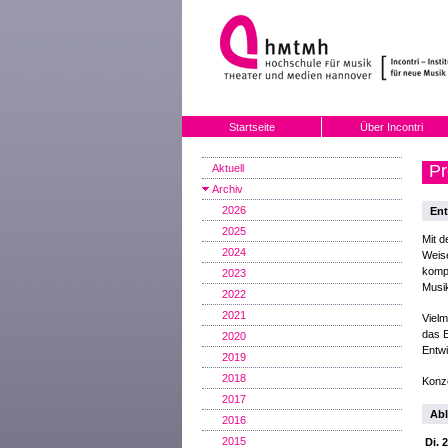
Startseite
Über Incontri
Pr
Aktuell
Archiv
2026
Ent
2025
Mit d
2024
Weise
kompo
2023
Musik
2022
2021
Vielm
das E
2020
Entw
2019
2018
Konze
2017
Abl
2016
2015
Di. 