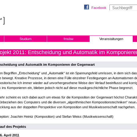
Facebook
Studium
fmsbw
Veranstaltungen
ojekt 2011: Entscheidung und Automatik im Komponier
scheidung und Automatik im Komponieren der Gegenwart
en Begriffen „Entscheidung“ und „Automatik“ ist ein Spannungsfeld umrissen, in dem sich das 
 bewegt. Kreative Prozesse, in denen eine Fülle einzelner Festlegungen an Automatismen del
sitorische Ich immer wieder auf unvorhergesehene Weise den Verlauf beeinflusst und korrig
 ins Komponieren ein, blieben jedoch nicht auf diese musikgeschichtliche Phase begrenzt.
ehr scheint es sich dabei auch um etwas für die Komposition der Gegenwart höchst Charakt
inbeziehen des Computers und die diversen „algorithmischen Kompositionstechniken“ neue 
icklung aus der doppelten Perspektive von Komposition und Musikwissenschaft nachgehen.
ption: Joachim Heintz (Komposition) und Stefan Weiss (Musikwissenschaft)
auf des Projekts
26. April 2011