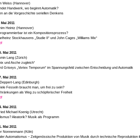
an Weiss (Hannover)
ndet Handwerk, wo beginnt Automatik?
n an die Vorgeschichte seriellen Denkens
. Mai 2011
him Heintz (Hannover)
rogrammierbar ist ein Kompositionsprozess?
rlheinz Stockhausens „Studie II“ und John Cages „Williams Mix“
df
0. Mai 2011
min Lang (Zürich)
nix und Asche zugleich“
rd Griseys „Vortex Temporum“ im Spannungsfeld zwischen Entscheidung und Automatik
7. Mai 2011
 Deppert-Lang (Edinburgh)
iele Fesseln braucht man, um frei zu sein?
hränkungen als Weg zu schöpferischer Freiheit
df
4. Mai 2011
ried Michael Koenig (Utrecht)
lismus? Aleatorik? Musik als Programm
1. Mai 2011
er Nonnenmann (Köln)
ler Automatismus – Zeitgenössische Produktion von Musik durch technische Reproduktion ih