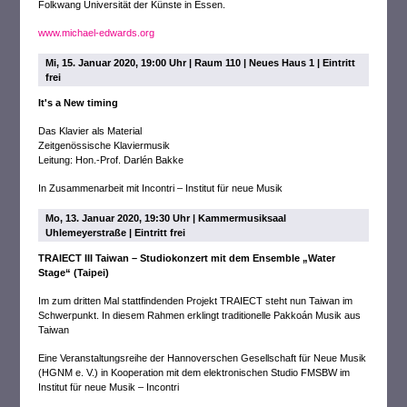
Folkwang Universität der Künste in Essen.
www.michael-edwards.org
Mi, 15. Januar 2020, 19:00 Uhr | Raum 110 | Neues Haus 1 | Eintritt
frei
It's a New timing
Das Klavier als Material
Zeitgenössische Klaviermusik
Leitung: Hon.-Prof. Darlén Bakke
In Zusammenarbeit mit Incontri – Institut für neue Musik
Mo, 13. Januar 2020, 19:30 Uhr | Kammermusiksaal
Uhlemeyerstraße | Eintritt frei
TRAIECT III Taiwan – Studiokonzert mit dem Ensemble „Water
Stage“ (Taipei)
Im zum dritten Mal stattfindenden Projekt TRAIECT steht nun Taiwan im
Schwerpunkt. In diesem Rahmen erklingt traditionelle Pakkoán Musik aus
Taiwan
Eine Veranstaltungsreihe der Hannoverschen Gesellschaft für Neue Musik
(HGNM e. V.) in Kooperation mit dem elektronischen Studio FMSBW im
Institut für neue Musik – Incontri