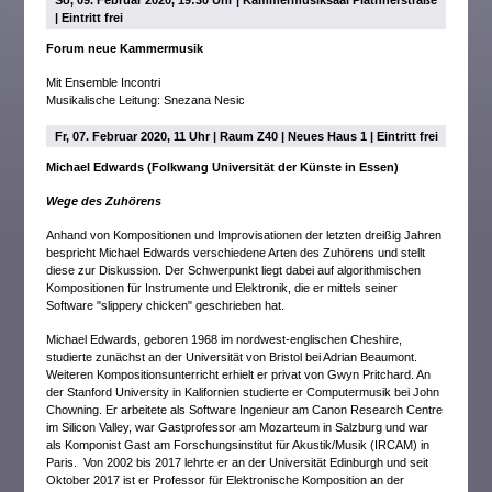
So, 09. Februar 2020, 19:30 Uhr | Kammermusiksaal Plathnerstraße
| Eintritt frei
Forum neue Kammermusik
Mit Ensemble Incontri
Musikalische Leitung: Snezana Nesic
Fr, 07. Februar 2020, 11 Uhr | Raum Z40 | Neues Haus 1 | Eintritt frei
Michael Edwards (Folkwang Universität der Künste in Essen)
Wege des Zuhörens
Anhand von Kompositionen und Improvisationen der letzten dreißig Jahren
bespricht Michael Edwards verschiedene Arten des Zuhörens und stellt
diese zur Diskussion. Der Schwerpunkt liegt dabei auf algorithmischen
Kompositionen für Instrumente und Elektronik, die er mittels seiner
Software "slippery chicken" geschrieben hat.
Michael Edwards, geboren 1968 im nordwest-englischen Cheshire,
studierte zunächst an der Universität von Bristol bei Adrian Beaumont.
Weiteren Kompositionsunterricht erhielt er privat von Gwyn Pritchard. An
der Stanford University in Kalifornien studierte er Computermusik bei John
Chowning. Er arbeitete als Software Ingenieur am Canon Research Centre
im Silicon Valley, war Gastprofessor am Mozarteum in Salzburg und war
als Komponist Gast am Forschungsinstitut für Akustik/Musik (IRCAM) in
Paris. Von 2002 bis 2017 lehrte er an der Universität Edinburgh und seit
Oktober 2017 ist er Professor für Elektronische Komposition an der